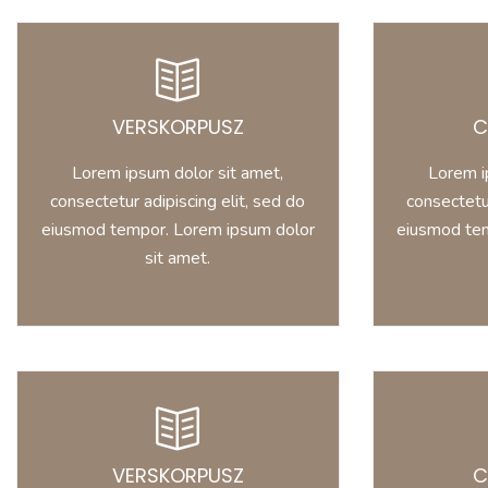
MINDEN INFORMÁCIÓ EGY
MINDEN
HELYEN
VERSKORPUSZ
C
Lorem ipsum dolor sit amet,
Lorem i
consectetur adipiscing.
conse
Lorem ipsum dolor sit amet,
Lorem i
consectetur adipiscing elit, sed do
consectetur
VERSKORPUSZ
eiusmod tempor. Lorem ipsum dolor
eiusmod te
sit amet.
MINDEN INFORMÁCIÓ EGY
MINDEN
HELYEN
VERSKORPUSZ
C
Lorem ipsum dolor sit amet,
Lorem i