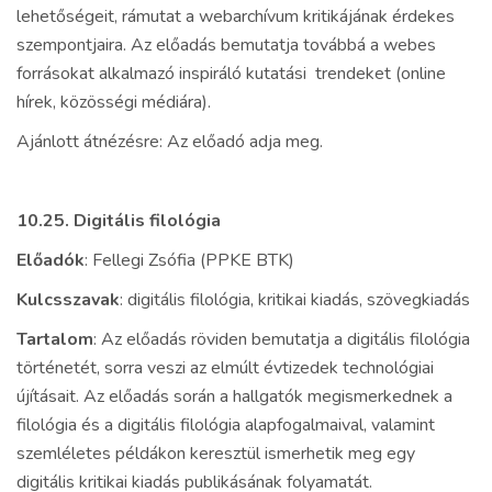
lehetőségeit, rámutat a webarchívum kritikájának érdekes
szempontjaira. Az előadás bemutatja továbbá a webes
forrásokat alkalmazó inspiráló kutatási trendeket (online
hírek, közösségi médiára).
Ajánlott átnézésre: Az előadó adja meg.
10.25.
Digitális filológia
Előadók
: Fellegi Zsófia (PPKE BTK)
Kulcsszavak
: digitális filológia, kritikai kiadás, szövegkiadás
Tartalom
: Az előadás röviden bemutatja a digitális filológia
történetét, sorra veszi az elmúlt évtizedek technológiai
újításait. Az előadás során a hallgatók megismerkednek a
filológia és a digitális filológia alapfogalmaival, valamint
szemléletes példákon keresztül ismerhetik meg egy
digitális kritikai kiadás publikásának folyamatát.