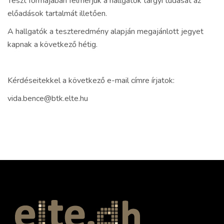
Teszt formájában felmérjük a hallgatók tárgyi tudását az
előadások tartalmát illetően.
A hallgatók a teszteredmény alapján megajánlott jegyet
kapnak a következő hétig.
Kérdéseitekkel a következő e-mail címre írjatok:
vida.bence@btk.elte.hu