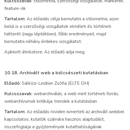
Kulcsszavak
: stilometria, szerzőségi vizsgálatok, markerek,
feature-ök
Tartalom
: Az előadás célja bemutatni a stilometria, azon
belül is a szerzőségi vizsgálatok elméleti és történeti
hátterét (nagy léptékben), főbb eredményeit, majd
bemutatni néhány érdekes vizsgálatot.
Ajánlott átnézésre: Az előadó adja meg.
10.18.
Archivált web a bölcsészeti kutatásban
Előadó
: Sárközi-Lindner Zsófia (ELTE DH)
Kulcsszavak
: webarchiválás; a web mint történeti forrás;
webarchívumok kritikája; trendek a kutatásban
Tartalom
: Az előadás röviden ismerteti az archivált webbel
kapcsolatos, kutatók számára hasznos alaptudást,
összefoglalja a gyűjtemények kutathatóságának