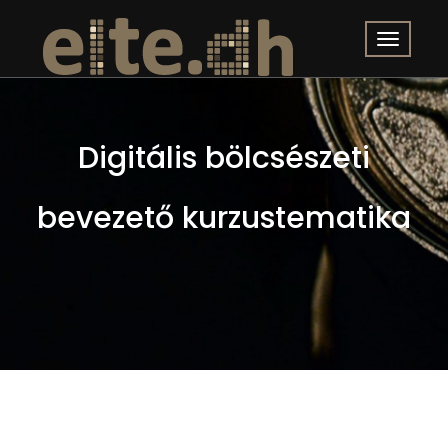
Digitális bölcsészeti
bevezető kurzustematika