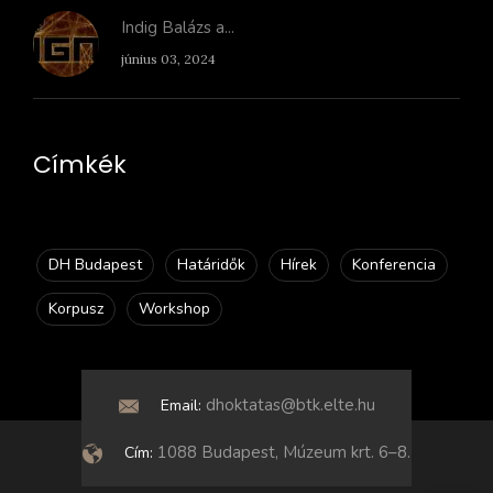
Indig Balázs a...
június 03, 2024
Címkék
DH Budapest
Határidők
Hírek
Konferencia
Korpusz
Workshop
dhoktatas@btk.elte.hu
Email:
1088 Budapest, Múzeum krt. 6–8.
Cím: