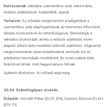
Kulcsszavak
: wikidata, szemantikus web, linked data,
relációs adatbázisok, tudáshálók, sparql
Tartalom
: Az előadás megismerteti a hallgatókat a
szemantikus web alapfogalmaival, az internetes információ
tárolás módszerével és lehetőségeivel. Bemutatjuk a
wikidata struktúráját, amely a relációs adatbázis elvén
alapuló, linked data modellel működő adatbázis. Végezetül
megismerkedünk olyan kutatásokkal, amelyek ezt az
adatbázist használják modellként, és ezzel sokkal több
funkcióval bírnak, mint hagyományos társaik.
Ajánlott átnézésre: Az előadó adja meg.
10.04. Számítógépes olvasás
Előadók
: Horváth Péter (ELTE DH), Szemes Botond (ELKH
BTK ITI)