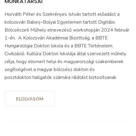
MUNKATÁRSAI
Horváth Péter és Szekrényes István tartott előadást a
kolozsvári Babeș–Bolyai Egyetemen tartott Digitális
Bölcsészeti Műhely elnevezésű workshopján 2024 február
1-én. A Kolozsvári Akadémiai Bizottság, a BBTE
Hungarológia Doktori Iskola és a BBTE Történelem.
Civilizáció. Kultúra Doktori Iskolája által szervezett műhely
célja, hogy elismert helyi és magyarországi szakemberek
segítségével a magyar bölcsész doktori és
posztdoktori hallgatók számára rálátást biztosítsanak
ELOLVASOM