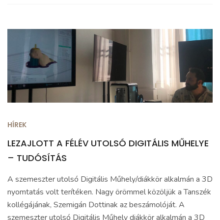
HÍREK
LEZAJLOTT A FÉLÉV UTOLSÓ DIGITÁLIS MŰHELYE
– TUDÓSÍTÁS
A szemeszter utolsó Digitális Műhely/diákkör alkalmán a 3D
nyomtatás volt terítéken. Nagy örömmel közöljük a Tanszék
kollégájának, Szemigán Dottinak az beszámolóját. A
szemeszter utolsó Digitális Műhely diákkör alkalmán a 3D