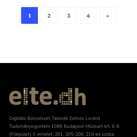
1
2
3
4
»
Digitális Bölcsészet Tanszék Eötvös Loránd
Tudományegyetem 1088 Budapest Múzeum krt. 6-8.
(Főépület) II. emelet, 201, 205-206, 210-es szoba