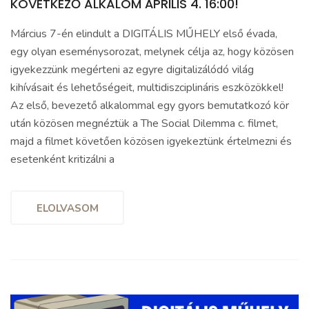
KÖVETKEZŐ ALKALOM ÁPRILIS 4. 16:00!
Március 7-én elindult a DIGITÁLIS MŰHELY első évada,
egy olyan eseménysorozat, melynek célja az, hogy közösen
igyekezzünk megérteni az egyre digitalizálódó világ
kihívásait és lehetőségeit, multidiszciplináris eszközökkel!
Az első, bevezető alkalommal egy gyors bemutatkozó kör
után közösen megnéztük a The Social Dilemma c. filmet,
majd a filmet követően közösen igyekeztünk értelmezni és
esetenként kritizálni a
ELOLVASOM