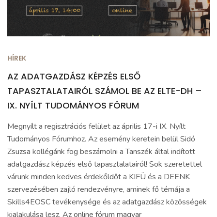
HÍREK
AZ ADATGAZDÁSZ KÉPZÉS ELSŐ
TAPASZTALATAIRÓL SZÁMOL BE AZ ELTE-DH –
IX. NYÍLT TUDOMÁNYOS FÓRUM
Megnyílt a regisztrációs felület az április 17-i IX. Nyílt
Tudományos Fórumhoz. Az esemény keretein belül Sidó
Zsuzsa kollégánk fog beszámolni a Tanszék által indított
adatgazdász képzés első tapasztalatairól! Sok szeretettel
várunk minden kedves érdekőldőt a KIFÜ és a DEENK
szervezésében zajló rendezvényre, aminek fő témája a
Skills4EOSC tevékenysége és az adatgazdász közösségek
kialakulása lesz. Az online fórum magyar