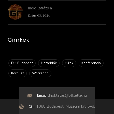
Indig Balázs a...
június 03, 2024
Címkék
DH Budapest
Határidők
Hírek
Konferencia
Korpusz
Workshop
dhoktatas@btk.elte.hu
Email:
1088 Budapest, Múzeum krt. 6–8.
Cím: