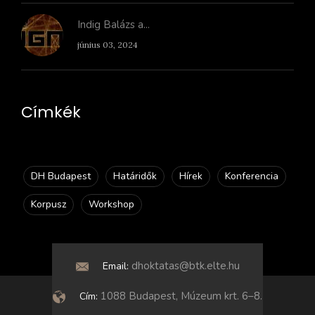
Indig Balázs a...
június 03, 2024
Címkék
DH Budapest
Határidők
Hírek
Konferencia
Korpusz
Workshop
dhoktatas@btk.elte.hu
Email:
1088 Budapest, Múzeum krt. 6–8.
Cím: