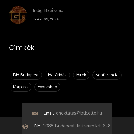
Indig Balázs a...
június 03, 2024
Címkék
DH Budapest
Határidők
Hírek
Konferencia
Korpusz
Workshop
dhoktatas@btk.elte.hu
Email:
1088 Budapest, Múzeum krt. 6–8.
Cím: