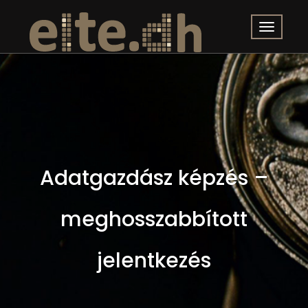
Adatgazdász képzés –
meghosszabbított
jelentkezés