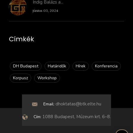
Indig Balázs a...
június 03, 2024
Címkék
DH Budapest
Határidők
Hírek
Konferencia
Korpusz
Workshop
dhoktatas@btk.elte.hu
Email:
1088 Budapest, Múzeum krt. 6–8.
Cím: