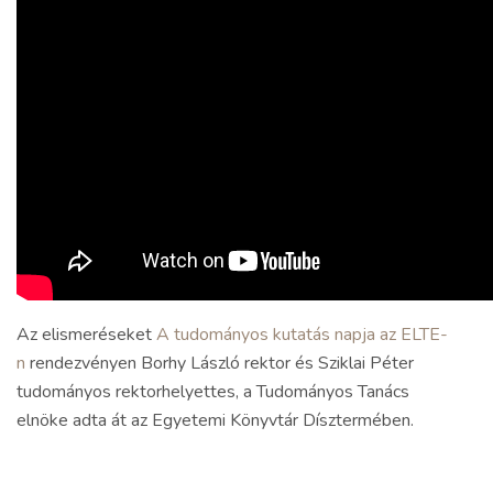
Az elismeréseket
A tudományos kutatás napja az ELTE-
n
rendezvényen Borhy László rektor és Sziklai Péter
tudományos rektorhelyettes, a Tudományos Tanács
elnöke adta át az Egyetemi Könyvtár Dísztermében.