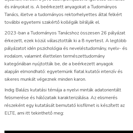
és irányokat is. A beérkezett anyagokat a Tudományos
Tanács, illetve a tudományos rektorhelyettes által felkért
további egyetemi szakértő kollégák bírálják el.
2023-ban a Tudományos Tanácshoz összesen 26 pályázat
érkezett, ezek közül választották ki a 8 nyertest. A legtöbb
pályázatot idén pszichológia és neveléstudomány, nyelv- és
irodalom, valamint élettelen természettudomány
kategóriában nyújtották be, de a beérkezett anyagok
alapján elmondható: egyetemünk fiatal kutatói intenzív és
sikeres munkát végeznek minden karon.
Indig Balázs kutatási témája a nyelvi minták adatorientált
felismerése és hálózataik karakterizálása. Az elismerés
részeként egy kutatását bemutató kisfilmet is készített az
ELTE, ami itt tekinthető meg: