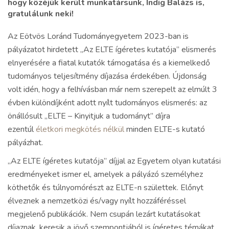
hogy közéjük került munkatársunk, Indig Balázs is,
gratulálunk neki!
Az Eötvös Loránd Tudományegyetem 2023-ban is
pályázatot hirdetett „Az ELTE ígéretes kutatója” elismerés
elnyerésére a fiatal kutatók támogatása és a kiemelkedő
tudományos teljesítmény díjazása érdekében. Újdonság
volt idén, hogy a felhívásban már nem szerepelt az elmúlt 3
évben különdíjként adott nyílt tudományos elismerés: az
önállósult „ELTE – Kinyitjuk a tudományt” díjra
ezentúl
életkori megkötés nélkül
minden ELTE-s kutató
pályázhat.
„Az ELTE ígéretes kutatója” díjjal az Egyetem olyan kutatási
eredményeket ismer el, amelyek a pályázó személyhez
köthetők és túlnyomórészt az ELTE-n születtek. Előnyt
élveznek a nemzetközi és/vagy nyílt hozzáféréssel
megjelenő publikációk. Nem csupán lezárt kutatásokat
díjaznak, keresik a jövő szempontjából is ígéretes témákat