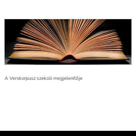
A Verskorpusz szekció megjelenítője