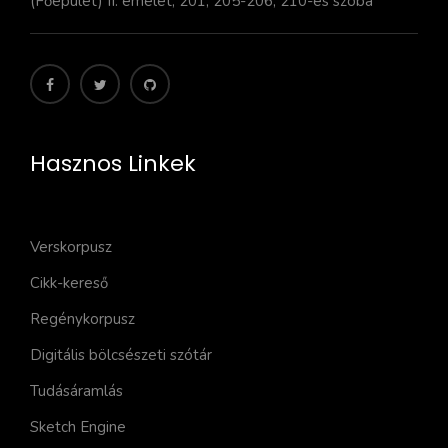
(Főépület) II. emelet, 201, 205-206, 210-es szoba
Hasznos Linkek
Verskorpusz
Cikk-kereső
Regénykorpusz
Digitális bölcsészeti szótár
Tudásáramlás
Sketch Engine