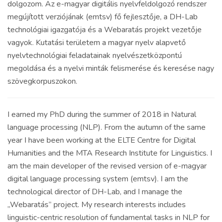
dolgozom. Az e-magyar digitális nyelvfeldolgozó rendszer
megújított verziójának (emtsv) fő fejlesztője, a DH-Lab
technológiai igazgatója és a Webaratás projekt vezetője
vagyok. Kutatási területem a magyar nyelv alapvető
nyelvtechnológiai feladatainak nyelvészetközpontú
megoldása és a nyelvi minták felismerése és keresése nagy
szövegkorpuszokon.
I earned my PhD during the summer of 2018 in Natural
language processing (NLP). From the autumn of the same
year I have been working at the ELTE Centre for Digital
Humanities and the MTA Research Institute for Linguistics. I
am the main developer of the revised version of e-magyar
digital language processing system (emtsv). I am the
technological director of DH-Lab, and I manage the
„Webaratás” project. My research interests includes
linguistic-centric resolution of fundamental tasks in NLP for