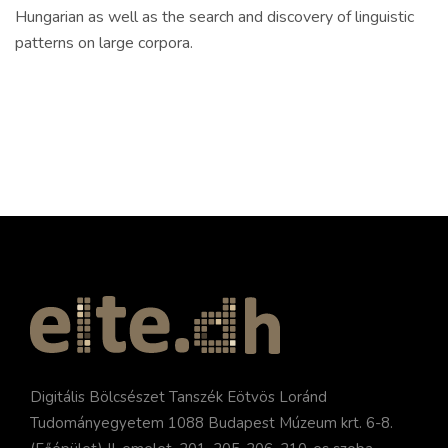
Hungarian as well as the search and discovery of linguistic
patterns on large corpora.
Digitális Bölcsészet Tanszék Eötvös Loránd
Tudományegyetem 1088 Budapest Múzeum krt. 6-8.